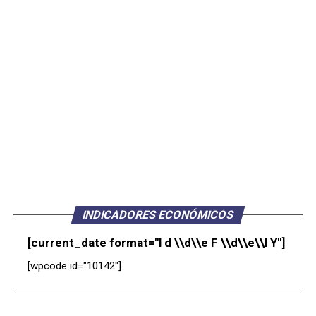
INDICADORES ECONÓMICOS
[current_date format="l d \\d\\e F \\d\\e\\l Y"]
[wpcode id="10142"]