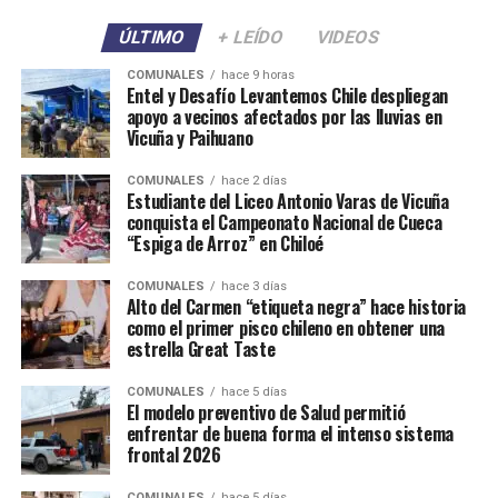
ÚLTIMO
+ LEÍDO
VIDEOS
COMUNALES
hace 9 horas
Entel y Desafío Levantemos Chile despliegan
apoyo a vecinos afectados por las lluvias en
Vicuña y Paihuano
COMUNALES
hace 2 días
Estudiante del Liceo Antonio Varas de Vicuña
conquista el Campeonato Nacional de Cueca
“Espiga de Arroz” en Chiloé
COMUNALES
hace 3 días
Alto del Carmen “etiqueta negra” hace historia
como el primer pisco chileno en obtener una
estrella Great Taste
COMUNALES
hace 5 días
El modelo preventivo de Salud permitió
enfrentar de buena forma el intenso sistema
frontal 2026
COMUNALES
hace 5 días