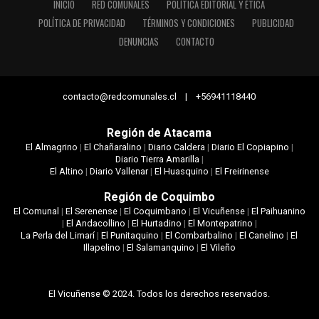
INICIO
RED COMUNALES
POLÍTICA EDITORIAL Y ÉTICA
POLÍTICA DE PRIVACIDAD
TÉRMINOS Y CONDICIONES
PUBLICIDAD
DENUNCIAS
CONTACTO
contacto@redcomunales.cl | +56941118440
Región de Atacama
El Almagrino
|
El Chañaralino
|
Diario Caldera
|
Diario El Copiapino
|
Diario Tierra Amarilla
|
El Altino
|
Diario Vallenar
|
El Huasquino
|
El Freirinense
Región de Coquimbo
El Comunal
|
El Serenense
|
El Coquimbano
|
El Vicuñense
|
El Paihuanino
|
El Andacollino
|
El Hurtadino
|
El Montepatrino
|
La Perla del Limarí
|
El Punitaquino
|
El Combarbalino
|
El Canelino
|
El
Illapelino
|
El Salamanquino
|
El Vileño
El Vicuñense © 2024. Todos los derechos reservados.