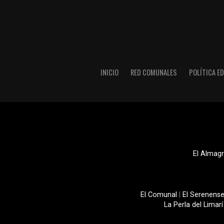
INICIO
RED COMUNALES
POLÍTICA ED
El Almagr
El Comunal
|
El Serenens
La Perla del Limarí