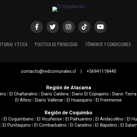
ITORIAL Y ÉTICA
POLÍTICA DE PRIVACIDAD
TÉRMINOS Y CONDICIONES
contacto@redcomunales.cl | +56941118440
Región de Atacama
ino
|
El Chañaralino
|
Diario Caldera
|
Diario El Copiapino
|
Diario Tierra
El Altino
|
Diario Vallenar
|
El Huasquino
|
El Freirinense
Región de Coquimbo
e
|
El Coquimbano
|
El Vicuñense
|
El Paihuanino
|
El Andacollino
|
El Hu
|
El Punitaquino
|
El Combarbalino
|
El Canelino
|
El Illapelino
|
El Sala