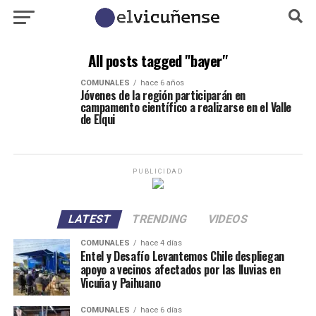
All posts tagged "bayer"
COMUNALES
hace 6 años
Jóvenes de la región participarán en
campamento científico a realizarse en el Valle
de Elqui
PUBLICIDAD
LATEST
TRENDING
VIDEOS
COMUNALES
hace 4 días
Entel y Desafío Levantemos Chile despliegan
apoyo a vecinos afectados por las lluvias en
Vicuña y Paihuano
COMUNALES
hace 6 días