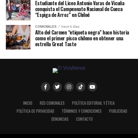
Estudiante del Liceo Antonio Varas de Vicuña
conquista el Campeonato Nacional de Cueca
“Espiga de Arroz” en Chiloé
COMUNALES
hace 6 días
Alto del Carmen “etiqueta negra” hace historia
como el primer pisco chileno en obtener una
estrella Great Taste
INICIO
RED COMUNALES
POLÍTICA EDITORIAL Y ÉTICA
POLÍTICA DE PRIVACIDAD
TÉRMINOS Y CONDICIONES
PUBLICIDAD
DENUNCIAS
CONTACTO