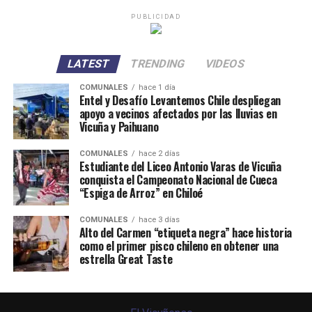
PUBLICIDAD
LATEST
TRENDING
VIDEOS
COMUNALES
hace 1 día
Entel y Desafío Levantemos Chile despliegan
apoyo a vecinos afectados por las lluvias en
Vicuña y Paihuano
COMUNALES
hace 2 días
Estudiante del Liceo Antonio Varas de Vicuña
conquista el Campeonato Nacional de Cueca
“Espiga de Arroz” en Chiloé
COMUNALES
hace 3 días
Alto del Carmen “etiqueta negra” hace historia
como el primer pisco chileno en obtener una
estrella Great Taste