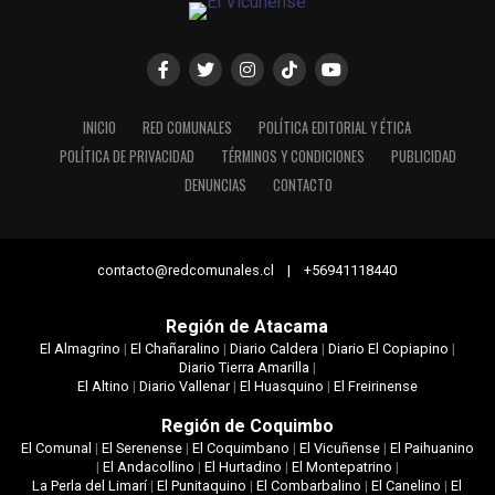
INICIO
RED COMUNALES
POLÍTICA EDITORIAL Y ÉTICA
POLÍTICA DE PRIVACIDAD
TÉRMINOS Y CONDICIONES
PUBLICIDAD
DENUNCIAS
CONTACTO
contacto@redcomunales.cl | +56941118440
Región de Atacama
El Almagrino
|
El Chañaralino
|
Diario Caldera
|
Diario El Copiapino
|
Diario Tierra Amarilla
|
El Altino
|
Diario Vallenar
|
El Huasquino
|
El Freirinense
Región de Coquimbo
El Comunal
|
El Serenense
|
El Coquimbano
|
El Vicuñense
|
El Paihuanino
|
El Andacollino
|
El Hurtadino
|
El Montepatrino
|
La Perla del Limarí
|
El Punitaquino
|
El Combarbalino
|
El Canelino
|
El