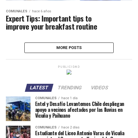
COMUNALES
hace 6 años
Expert Tips: Important tips to
improve your breakfast routine
MORE POSTS
PUBLICIDAD
LATEST
TRENDING
VIDEOS
COMUNALES
hace 1 día
Entel y Desafío Levantemos Chile despliegan
apoyo a vecinos afectados por las lluvias en
Vicuña y Paihuano
COMUNALES
hace 2 días
Estudiante del Liceo Antonio Varas de Vicuña