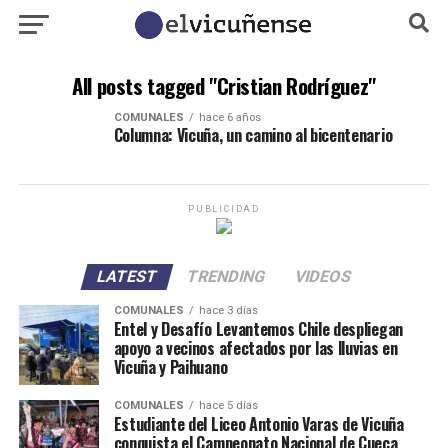
All posts tagged "Cristian Rodríguez"
COMUNALES
hace 6 años
Columna: Vicuña, un camino al bicentenario
PUBLICIDAD
LATEST
TRENDING
VIDEOS
COMUNALES
hace 3 días
Entel y Desafío Levantemos Chile despliegan
apoyo a vecinos afectados por las lluvias en
Vicuña y Paihuano
COMUNALES
hace 5 días
Estudiante del Liceo Antonio Varas de Vicuña
conquista el Campeonato Nacional de Cueca