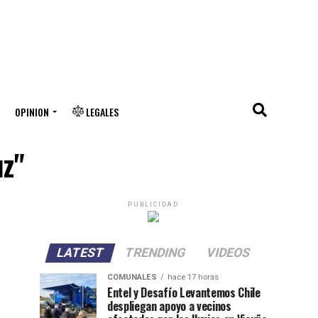
OPINION
LEGALES
uz"
PUBLICIDAD
LATEST
TRENDING
VIDEOS
COMUNALES
hace 17 horas
Entel y Desafío Levantemos Chile
despliegan apoyo a vecinos