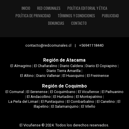
INICIO
RED COMUNALES
POLÍTICA EDITORIAL Y ÉTICA
POLÍTICA DE PRIVACIDAD
TÉRMINOS Y CONDICIONES
PUBLICIDAD
DENUNCIAS
CONTACTO
contacto@redcomunales.cl | +56941118440
Región de Atacama
El Almagrino
|
El Chañaralino
|
Diario Caldera
|
Diario El Copiapino
|
Diario Tierra Amarilla
|
El Altino
|
Diario Vallenar
|
El Huasquino
|
El Freirinense
Región de Coquimbo
El Comunal
|
El Serenense
|
El Coquimbano
|
El Vicuñense
|
El Paihuanino
|
El Andacollino
|
El Hurtadino
|
El Montepatrino
|
La Perla del Limarí
|
El Punitaquino
|
El Combarbalino
|
El Canelino
|
El
Illapelino
|
El Salamanquino
|
El Vileño
El Vicuñense © 2024. Todos los derechos reservados.