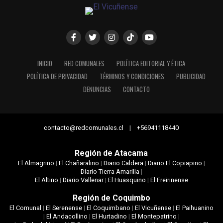
INICIO
RED COMUNALES
POLÍTICA EDITORIAL Y ÉTICA
POLÍTICA DE PRIVACIDAD
TÉRMINOS Y CONDICIONES
PUBLICIDAD
DENUNCIAS
CONTACTO
contacto@redcomunales.cl | +56941118440
Región de Atacama
El Almagrino
|
El Chañaralino
|
Diario Caldera
|
Diario El Copiapino
|
Diario Tierra Amarilla
|
El Altino
|
Diario Vallenar
|
El Huasquino
|
El Freirinense
Región de Coquimbo
El Comunal
|
El Serenense
|
El Coquimbano
|
El Vicuñense
|
El Paihuanino
|
El Andacollino
|
El Hurtadino
|
El Montepatrino
|