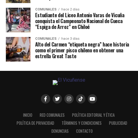
COMUNALES
hace 2 días
Estudiante del Liceo Antonio Varas de Vicuña
conquista el Campeonato Nacional de Cueca
“Espiga de Arroz” en Chiloé
COMUNALES
hace 3 días
Alto del Carmen “etiqueta negra” hace historia
como el primer pisco chileno en obtener una
estrella Great Taste
INICIO
RED COMUNALES
POLÍTICA EDITORIAL Y ÉTICA
POLÍTICA DE PRIVACIDAD
TÉRMINOS Y CONDICIONES
PUBLICIDAD
DENUNCIAS
CONTACTO