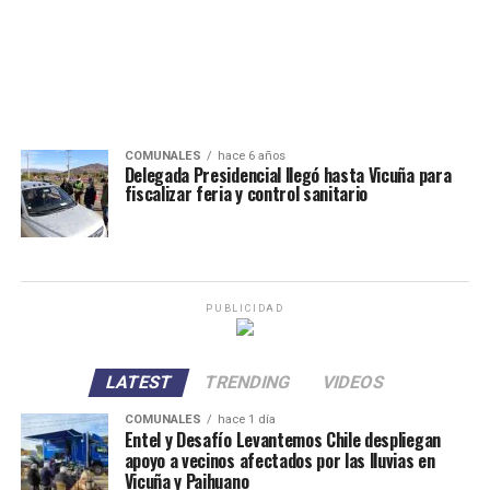
COMUNALES
hace 6 años
Delegada Presidencial llegó hasta Vicuña para
fiscalizar feria y control sanitario
PUBLICIDAD
LATEST
TRENDING
VIDEOS
COMUNALES
hace 1 día
Entel y Desafío Levantemos Chile despliegan
apoyo a vecinos afectados por las lluvias en
Vicuña y Paihuano