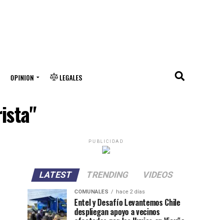
OPINION
LEGALES
ista"
PUBLICIDAD
LATEST
TRENDING
VIDEOS
COMUNALES
hace 2 días
Entel y Desafío Levantemos Chile
despliegan apoyo a vecinos