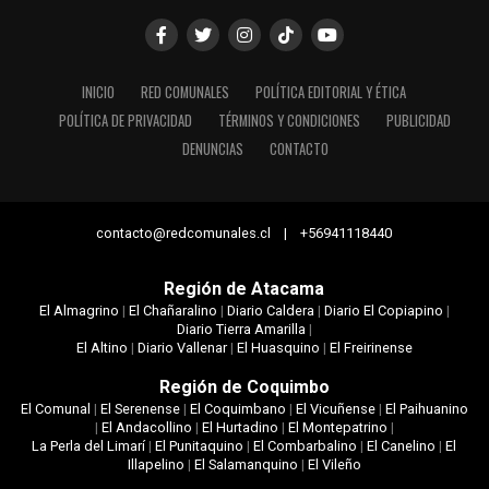
INICIO
RED COMUNALES
POLÍTICA EDITORIAL Y ÉTICA
POLÍTICA DE PRIVACIDAD
TÉRMINOS Y CONDICIONES
PUBLICIDAD
DENUNCIAS
CONTACTO
contacto@redcomunales.cl | +56941118440
Región de Atacama
El Almagrino
|
El Chañaralino
|
Diario Caldera
|
Diario El Copiapino
|
Diario Tierra Amarilla
|
El Altino
|
Diario Vallenar
|
El Huasquino
|
El Freirinense
Región de Coquimbo
El Comunal
|
El Serenense
|
El Coquimbano
|
El Vicuñense
|
El Paihuanino
|
El Andacollino
|
El Hurtadino
|
El Montepatrino
|
La Perla del Limarí
|
El Punitaquino
|
El Combarbalino
|
El Canelino
|
El
Illapelino
|
El Salamanquino
|
El Vileño