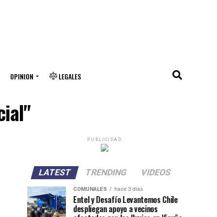
OPINION
LEGALES
cial"
PUBLICIDAD
LATEST
TRENDING
VIDEOS
COMUNALES
hace 3 días
Entel y Desafío Levantemos Chile
despliegan apoyo a vecinos