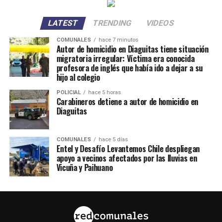
LATEST
TRENDING
VIDEOS
COMUNALES
hace 7 minutos
Autor de homicidio en Diaguitas tiene situación
migratoria irregular: Víctima era conocida
profesora de inglés que había ido a dejar a su
hijo al colegio
POLICIAL
hace 5 horas
Carabineros detiene a autor de homicidio en
Diaguitas
COMUNALES
hace 5 días
Entel y Desafío Levantemos Chile despliegan
apoyo a vecinos afectados por las lluvias en
Vicuña y Paihuano