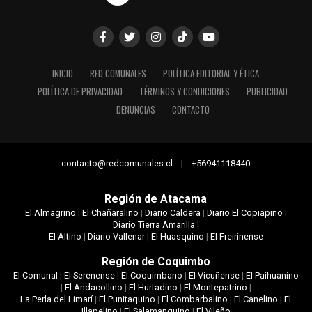
INICIO
RED COMUNALES
POLÍTICA EDITORIAL Y ÉTICA
POLÍTICA DE PRIVACIDAD
TÉRMINOS Y CONDICIONES
PUBLICIDAD
DENUNCIAS
CONTACTO
contacto@redcomunales.cl | +56941118440
Región de Atacama
El Almagrino
|
El Chañaralino
|
Diario Caldera
|
Diario El Copiapino
|
Diario Tierra Amarilla
|
El Altino
|
Diario Vallenar
|
El Huasquino
|
El Freirinense
Región de Coquimbo
El Comunal
|
El Serenense
|
El Coquimbano
|
El Vicuñense
|
El Paihuanino
|
El Andacollino
|
El Hurtadino
|
El Montepatrino
|
La Perla del Limarí
|
El Punitaquino
|
El Combarbalino
|
El Canelino
|
El
Illapelino
|
El Salamanquino
|
El Vileño