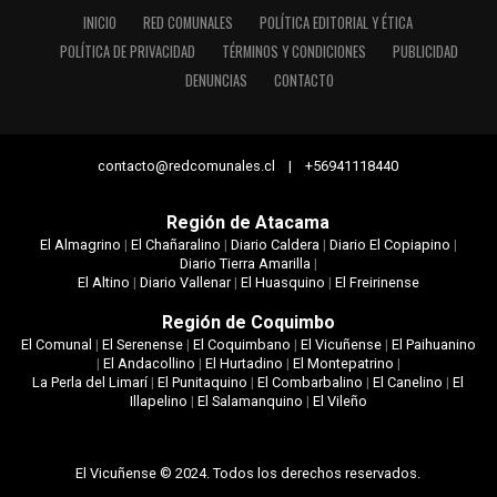
INICIO
RED COMUNALES
POLÍTICA EDITORIAL Y ÉTICA
POLÍTICA DE PRIVACIDAD
TÉRMINOS Y CONDICIONES
PUBLICIDAD
DENUNCIAS
CONTACTO
contacto@redcomunales.cl | +56941118440
Región de Atacama
El Almagrino
|
El Chañaralino
|
Diario Caldera
|
Diario El Copiapino
|
Diario Tierra Amarilla
|
El Altino
|
Diario Vallenar
|
El Huasquino
|
El Freirinense
Región de Coquimbo
El Comunal
|
El Serenense
|
El Coquimbano
|
El Vicuñense
|
El Paihuanino
|
El Andacollino
|
El Hurtadino
|
El Montepatrino
|
La Perla del Limarí
|
El Punitaquino
|
El Combarbalino
|
El Canelino
|
El
Illapelino
|
El Salamanquino
|
El Vileño
El Vicuñense © 2024. Todos los derechos reservados.