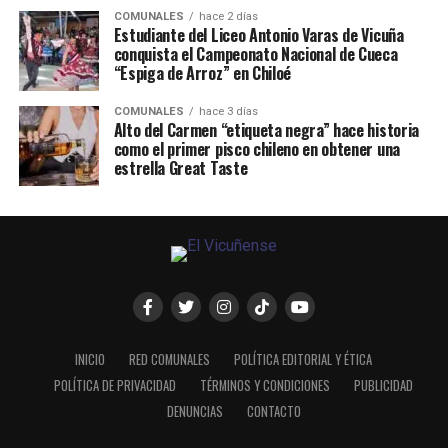
COMUNALES
hace 2 días
Estudiante del Liceo Antonio Varas de Vicuña
conquista el Campeonato Nacional de Cueca
“Espiga de Arroz” en Chiloé
COMUNALES
hace 3 días
Alto del Carmen “etiqueta negra” hace historia
como el primer pisco chileno en obtener una
estrella Great Taste
INICIO
RED COMUNALES
POLÍTICA EDITORIAL Y ÉTICA
POLÍTICA DE PRIVACIDAD
TÉRMINOS Y CONDICIONES
PUBLICIDAD
DENUNCIAS
CONTACTO