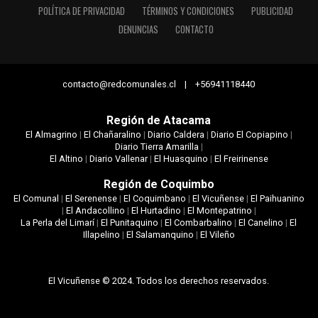
POLÍTICA DE PRIVACIDAD
TÉRMINOS Y CONDICIONES
PUBLICIDAD
DENUNCIAS
CONTACTO
contacto@redcomunales.cl | +56941118440
Región de Atacama
El Almagrino
|
El Chañaralino
|
Diario Caldera
|
Diario El Copiapino
|
Diario Tierra Amarilla
|
El Altino
|
Diario Vallenar
|
El Huasquino
|
El Freirinense
Región de Coquimbo
El Comunal
|
El Serenense
|
El Coquimbano
|
El Vicuñense
|
El Paihuanino
|
El Andacollino
|
El Hurtadino
|
El Montepatrino
|
La Perla del Limarí
|
El Punitaquino
|
El Combarbalino
|
El Canelino
|
El
Illapelino
|
El Salamanquino
|
El Vileño
El Vicuñense © 2024. Todos los derechos reservados.