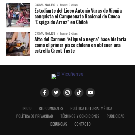
COMUNALES
hace 2 días
Estudiante del Liceo Antonio Varas de Vicuña
conquista el Campeonato Nacional de Cueca
“Espiga de Arroz” en Chiloé
COMUNALES
hace 3 días
Alto del Carmen “etiqueta negra” hace historia
como el primer pisco chileno en obtener una
estrella Great Taste
INICIO
RED COMUNALES
POLÍTICA EDITORIAL Y ÉTICA
POLÍTICA DE PRIVACIDAD
TÉRMINOS Y CONDICIONES
PUBLICIDAD
DENUNCIAS
CONTACTO