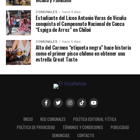
Vicuña y Paihuano
COMUNALES
hace 4 días
Estudiante del Liceo Antonio Varas de Vicuña
conquista el Campeonato Nacional de Cueca
“Espiga de Arroz” en Chiloé
COMUNALES
hace 5 días
Alto del Carmen “etiqueta negra” hace historia
como el primer pisco chileno en obtener una
estrella Great Taste
INICIO
RED COMUNALES
POLÍTICA EDITORIAL Y ÉTICA
POLÍTICA DE PRIVACIDAD
TÉRMINOS Y CONDICIONES
PUBLICIDAD
DENUNCIAS
CONTACTO