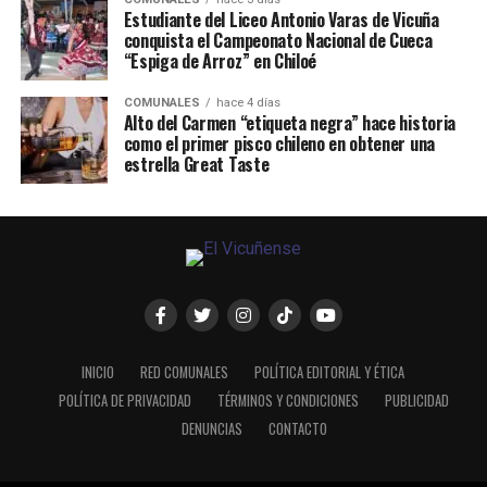
Estudiante del Liceo Antonio Varas de Vicuña
conquista el Campeonato Nacional de Cueca
“Espiga de Arroz” en Chiloé
COMUNALES
hace 4 días
Alto del Carmen “etiqueta negra” hace historia
como el primer pisco chileno en obtener una
estrella Great Taste
INICIO
RED COMUNALES
POLÍTICA EDITORIAL Y ÉTICA
POLÍTICA DE PRIVACIDAD
TÉRMINOS Y CONDICIONES
PUBLICIDAD
DENUNCIAS
CONTACTO