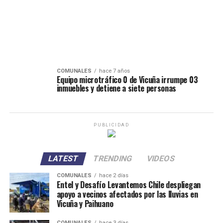
COMUNALES
hace 7 años
Equipo microtráfico 0 de Vicuña irrumpe 03
inmuebles y detiene a siete personas
PUBLICIDAD
LATEST
TRENDING
VIDEOS
COMUNALES
hace 2 días
Entel y Desafío Levantemos Chile despliegan
apoyo a vecinos afectados por las lluvias en
Vicuña y Paihuano
COMUNALES
hace 3 días