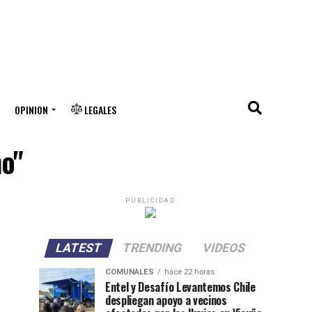
OPINION
LEGALES
no"
PUBLICIDAD
LATEST
TRENDING
VIDEOS
COMUNALES
hace 22 horas
Entel y Desafío Levantemos Chile
despliegan apoyo a vecinos