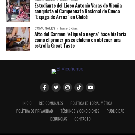
Estudiante del Liceo Antonio Varas de Vicuña
conquista el Campeonato Nacional de Cueca
“Espiga de Arroz” en Chiloé
COMUNALES
hace 3 días
Alto del Carmen “etiqueta negra” hace historia
como el primer pisco chileno en obtener una
estrella Great Taste
INICIO
RED COMUNALES
POLÍTICA EDITORIAL Y ÉTICA
POLÍTICA DE PRIVACIDAD
TÉRMINOS Y CONDICIONES
PUBLICIDAD
DENUNCIAS
CONTACTO