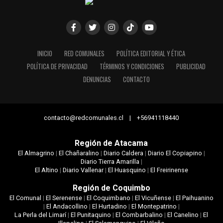
INICIO
RED COMUNALES
POLÍTICA EDITORIAL Y ÉTICA
POLÍTICA DE PRIVACIDAD
TÉRMINOS Y CONDICIONES
PUBLICIDAD
DENUNCIAS
CONTACTO
contacto@redcomunales.cl | +56941118440
Región de Atacama
El Almagrino
|
El Chañaralino
|
Diario Caldera
|
Diario El Copiapino
|
Diario Tierra Amarilla
|
El Altino
|
Diario Vallenar
|
El Huasquino
|
El Freirinense
Región de Coquimbo
El Comunal
|
El Serenense
|
El Coquimbano
|
El Vicuñense
|
El Paihuanino
|
El Andacollino
|
El Hurtadino
|
El Montepatrino
|
La Perla del Limarí
|
El Punitaquino
|
El Combarbalino
|
El Canelino
|
El