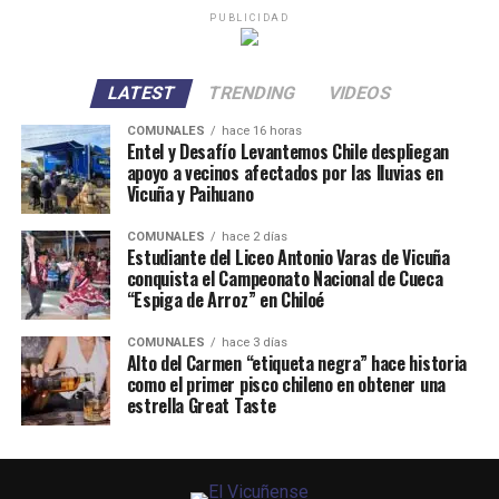
PUBLICIDAD
LATEST
TRENDING
VIDEOS
COMUNALES
hace 16 horas
Entel y Desafío Levantemos Chile despliegan
apoyo a vecinos afectados por las lluvias en
Vicuña y Paihuano
COMUNALES
hace 2 días
Estudiante del Liceo Antonio Varas de Vicuña
conquista el Campeonato Nacional de Cueca
“Espiga de Arroz” en Chiloé
COMUNALES
hace 3 días
Alto del Carmen “etiqueta negra” hace historia
como el primer pisco chileno en obtener una
estrella Great Taste