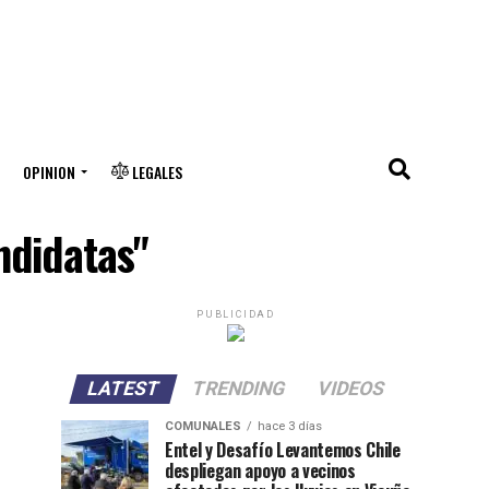
OPINION
LEGALES
ndidatas"
PUBLICIDAD
LATEST
TRENDING
VIDEOS
COMUNALES
hace 3 días
Entel y Desafío Levantemos Chile
despliegan apoyo a vecinos