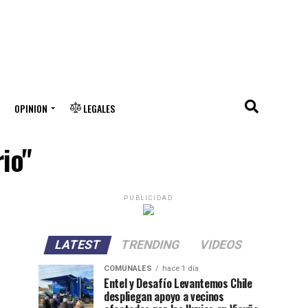
OPINION
LEGALES
io"
PUBLICIDAD
LATEST
TRENDING
VIDEOS
COMUNALES
hace 1 día
Entel y Desafío Levantemos Chile
despliegan apoyo a vecinos