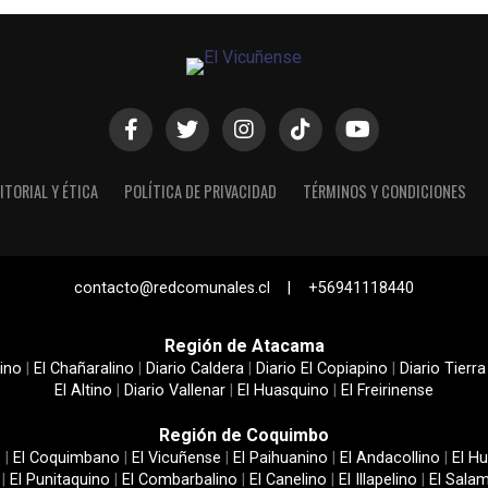
ITORIAL Y ÉTICA
POLÍTICA DE PRIVACIDAD
TÉRMINOS Y CONDICIONES
contacto@redcomunales.cl | +56941118440
Región de Atacama
ino
|
El Chañaralino
|
Diario Caldera
|
Diario El Copiapino
|
Diario Tierra
El Altino
|
Diario Vallenar
|
El Huasquino
|
El Freirinense
Región de Coquimbo
e
|
El Coquimbano
|
El Vicuñense
|
El Paihuanino
|
El Andacollino
|
El Hu
|
El Punitaquino
|
El Combarbalino
|
El Canelino
|
El Illapelino
|
El Sala