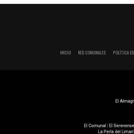
INICIO
RED COMUNALES
POLÍTICA ED
El Almagr
El Comunal
|
El Serenens
La Perla del Limarí