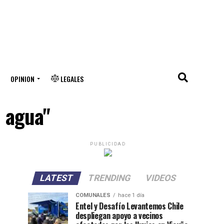
OPINION
LEGALES
e agua"
PUBLICIDAD
LATEST
TRENDING
VIDEOS
COMUNALES
hace 1 día
Entel y Desafío Levantemos Chile
despliegan apoyo a vecinos