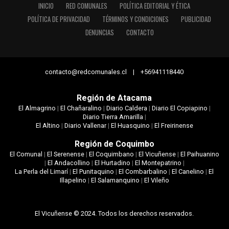
INICIO
RED COMUNALES
POLÍTICA EDITORIAL Y ÉTICA
POLÍTICA DE PRIVACIDAD
TÉRMINOS Y CONDICIONES
PUBLICIDAD
DENUNCIAS
CONTACTO
contacto@redcomunales.cl | +56941118440
Región de Atacama
El Almagrino
|
El Chañaralino
|
Diario Caldera
|
Diario El Copiapino
|
Diario Tierra Amarilla
|
El Altino
|
Diario Vallenar
|
El Huasquino
|
El Freirinense
Región de Coquimbo
El Comunal
|
El Serenense
|
El Coquimbano
|
El Vicuñense
|
El Paihuanino
|
El Andacollino
|
El Hurtadino
|
El Montepatrino
|
La Perla del Limarí
|
El Punitaquino
|
El Combarbalino
|
El Canelino
|
El
Illapelino
|
El Salamanquino
|
El Vileño
El Vicuñense © 2024. Todos los derechos reservados.