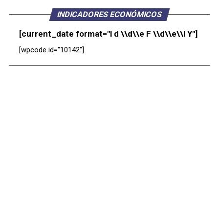
INDICADORES ECONÓMICOS
[current_date format="l d \\d\\e F \\d\\e\\l Y"]
[wpcode id="10142"]