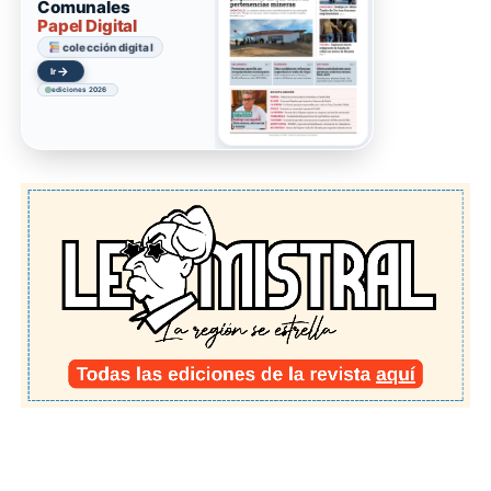
Comunales
Papel Digital
colección digital
→
Ir
ediciones 2026