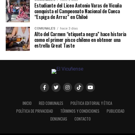
Estudiante del Liceo Antonio Varas de Vicuña
conquista el Campeonato Nacional de Cueca
“Espiga de Arroz” en Chiloé
COMUNALES
hace 3 días
Alto del Carmen “etiqueta negra” hace historia
como el primer pisco chileno en obtener una
estrella Great Taste
INICIO
RED COMUNALES
POLÍTICA EDITORIAL Y ÉTICA
POLÍTICA DE PRIVACIDAD
TÉRMINOS Y CONDICIONES
PUBLICIDAD
DENUNCIAS
CONTACTO