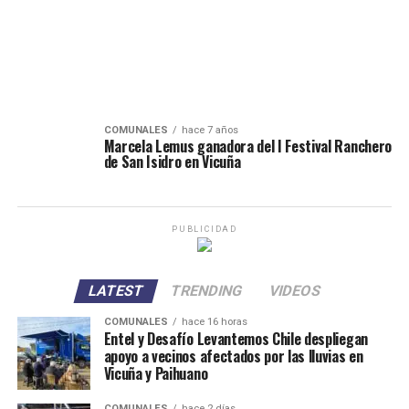
COMUNALES
hace 7 años
Marcela Lemus ganadora del I Festival Ranchero
de San Isidro en Vicuña
PUBLICIDAD
LATEST
TRENDING
VIDEOS
COMUNALES
hace 16 horas
Entel y Desafío Levantemos Chile despliegan
apoyo a vecinos afectados por las lluvias en
Vicuña y Paihuano
COMUNALES
hace 2 días