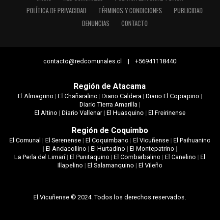
POLÍTICA DE PRIVACIDAD
TÉRMINOS Y CONDICIONES
PUBLICIDAD
DENUNCIAS
CONTACTO
contacto@redcomunales.cl | +56941118440
Región de Atacama
El Almagrino
|
El Chañaralino
|
Diario Caldera
|
Diario El Copiapino
|
Diario Tierra Amarilla
|
El Altino
|
Diario Vallenar
|
El Huasquino
|
El Freirinense
Región de Coquimbo
El Comunal
|
El Serenense
|
El Coquimbano
|
El Vicuñense
|
El Paihuanino
|
El Andacollino
|
El Hurtadino
|
El Montepatrino
|
La Perla del Limarí
|
El Punitaquino
|
El Combarbalino
|
El Canelino
|
El
Illapelino
|
El Salamanquino
|
El Vileño
El Vicuñense © 2024. Todos los derechos reservados.