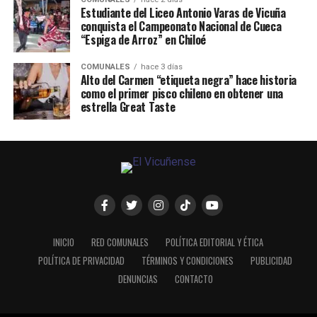
Estudiante del Liceo Antonio Varas de Vicuña
conquista el Campeonato Nacional de Cueca
“Espiga de Arroz” en Chiloé
COMUNALES
hace 3 días
Alto del Carmen “etiqueta negra” hace historia
como el primer pisco chileno en obtener una
estrella Great Taste
INICIO
RED COMUNALES
POLÍTICA EDITORIAL Y ÉTICA
POLÍTICA DE PRIVACIDAD
TÉRMINOS Y CONDICIONES
PUBLICIDAD
DENUNCIAS
CONTACTO