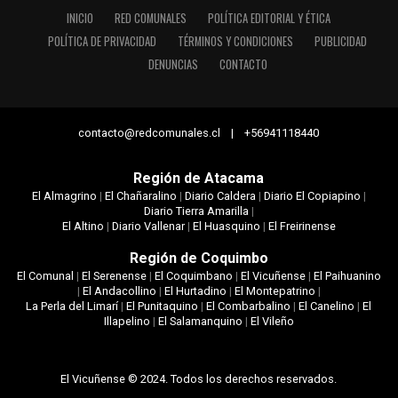
INICIO
RED COMUNALES
POLÍTICA EDITORIAL Y ÉTICA
POLÍTICA DE PRIVACIDAD
TÉRMINOS Y CONDICIONES
PUBLICIDAD
DENUNCIAS
CONTACTO
contacto@redcomunales.cl | +56941118440
Región de Atacama
El Almagrino
|
El Chañaralino
|
Diario Caldera
|
Diario El Copiapino
|
Diario Tierra Amarilla
|
El Altino
|
Diario Vallenar
|
El Huasquino
|
El Freirinense
Región de Coquimbo
El Comunal
|
El Serenense
|
El Coquimbano
|
El Vicuñense
|
El Paihuanino
|
El Andacollino
|
El Hurtadino
|
El Montepatrino
|
La Perla del Limarí
|
El Punitaquino
|
El Combarbalino
|
El Canelino
|
El
Illapelino
|
El Salamanquino
|
El Vileño
El Vicuñense © 2024. Todos los derechos reservados.