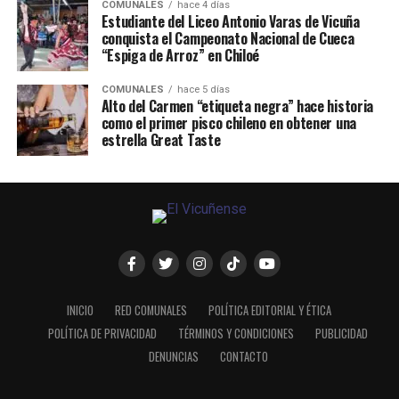
COMUNALES
hace 4 días
Estudiante del Liceo Antonio Varas de Vicuña
conquista el Campeonato Nacional de Cueca
“Espiga de Arroz” en Chiloé
COMUNALES
hace 5 días
Alto del Carmen “etiqueta negra” hace historia
como el primer pisco chileno en obtener una
estrella Great Taste
INICIO
RED COMUNALES
POLÍTICA EDITORIAL Y ÉTICA
POLÍTICA DE PRIVACIDAD
TÉRMINOS Y CONDICIONES
PUBLICIDAD
DENUNCIAS
CONTACTO