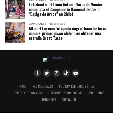
Estudiante del Liceo Antonio Varas de Vicuña
conquista el Campeonato Nacional de Cueca
“Espiga de Arroz” en Chiloé
COMUNALES
hace 3 días
Alto del Carmen “etiqueta negra” hace historia
como el primer pisco chileno en obtener una
estrella Great Taste
INICIO
RED COMUNALES
POLÍTICA EDITORIAL Y ÉTICA
POLÍTICA DE PRIVACIDAD
TÉRMINOS Y CONDICIONES
PUBLICIDAD
DENUNCIAS
CONTACTO