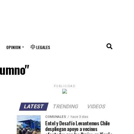
OPINION
LEGALES
alumno"
PUBLICIDAD
LATEST
TRENDING
VIDEOS
COMUNALES
hace 3 días
Entel y Desafío Levantemos Chile
despliegan apoyo a vecinos