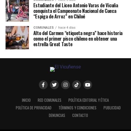
Estudiante del Liceo Antonio Varas de Vicuña
conquista el Campeonato Nacional de Cueca
“Espiga de Arroz” en Chiloé
COMUNALES
hace 4 días
Alto del Carmen “etiqueta negra” hace historia
como el primer pisco chileno en obtener una
estrella Great Taste
INICIO
RED COMUNALES
POLÍTICA EDITORIAL Y ÉTICA
POLÍTICA DE PRIVACIDAD
TÉRMINOS Y CONDICIONES
PUBLICIDAD
DENUNCIAS
CONTACTO