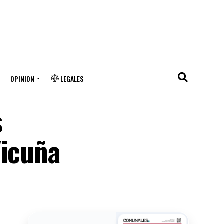
OPINION
LEGALES
s
Vicuña