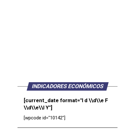
INDICADORES ECONÓMICOS
[current_date format="l d \\d\\e F
\\d\\e\\l Y"]
[wpcode id="10142"]