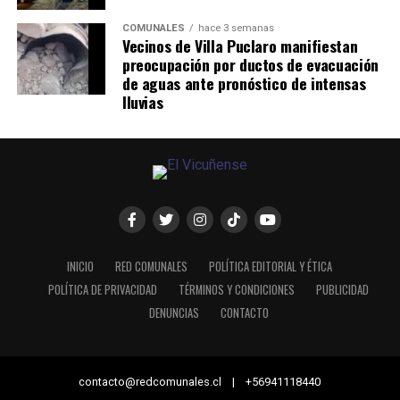
COMUNALES
hace 3 semanas
Vecinos de Villa Puclaro manifiestan
preocupación por ductos de evacuación
de aguas ante pronóstico de intensas
lluvias
INICIO
RED COMUNALES
POLÍTICA EDITORIAL Y ÉTICA
POLÍTICA DE PRIVACIDAD
TÉRMINOS Y CONDICIONES
PUBLICIDAD
DENUNCIAS
CONTACTO
contacto@redcomunales.cl | +56941118440