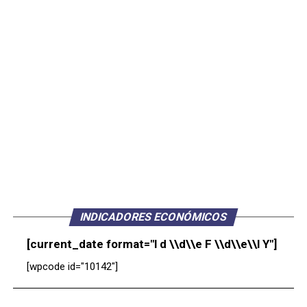
INDICADORES ECONÓMICOS
[current_date format="l d \\d\\e F \\d\\e\\l Y"]
[wpcode id="10142"]