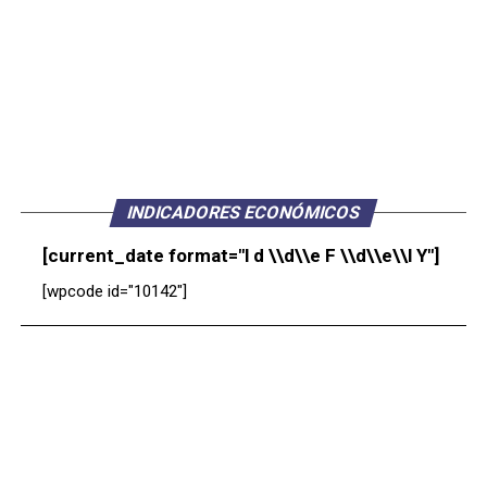
INDICADORES ECONÓMICOS
[current_date format="l d \\d\\e F \\d\\e\\l Y"]
[wpcode id="10142"]