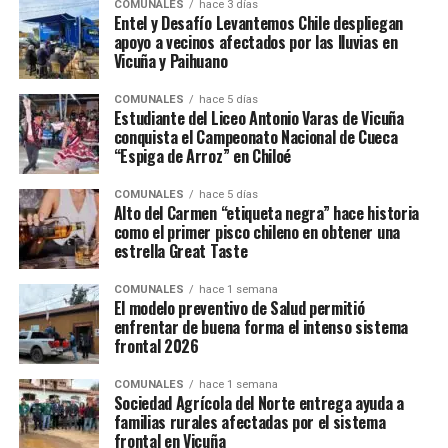
COMUNALES
hace 3 días
Entel y Desafío Levantemos Chile despliegan
apoyo a vecinos afectados por las lluvias en
Vicuña y Paihuano
COMUNALES
hace 5 días
Estudiante del Liceo Antonio Varas de Vicuña
conquista el Campeonato Nacional de Cueca
“Espiga de Arroz” en Chiloé
COMUNALES
hace 5 días
Alto del Carmen “etiqueta negra” hace historia
como el primer pisco chileno en obtener una
estrella Great Taste
COMUNALES
hace 1 semana
El modelo preventivo de Salud permitió
enfrentar de buena forma el intenso sistema
frontal 2026
COMUNALES
hace 1 semana
Sociedad Agrícola del Norte entrega ayuda a
familias rurales afectadas por el sistema
frontal en Vicuña