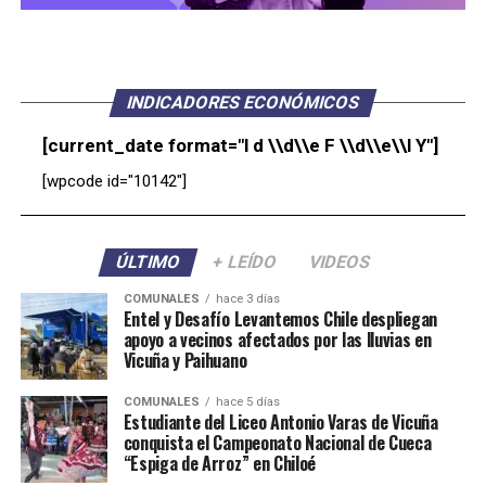
INDICADORES ECONÓMICOS
[current_date format="l d \\d\\e F \\d\\e\\l Y"]
[wpcode id="10142"]
ÚLTIMO
+ LEÍDO
VIDEOS
COMUNALES
hace 3 días
Entel y Desafío Levantemos Chile despliegan
apoyo a vecinos afectados por las lluvias en
Vicuña y Paihuano
COMUNALES
hace 5 días
Estudiante del Liceo Antonio Varas de Vicuña
conquista el Campeonato Nacional de Cueca
“Espiga de Arroz” en Chiloé