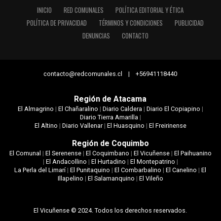
INICIO
RED COMUNALES
POLÍTICA EDITORIAL Y ÉTICA
POLÍTICA DE PRIVACIDAD
TÉRMINOS Y CONDICIONES
PUBLICIDAD
DENUNCIAS
CONTACTO
contacto@redcomunales.cl | +56941118440
Región de Atacama
El Almagrino
|
El Chañaralino
|
Diario Caldera
|
Diario El Copiapino
|
Diario Tierra Amarilla
|
El Altino
|
Diario Vallenar
|
El Huasquino
|
El Freirinense
Región de Coquimbo
El Comunal
|
El Serenense
|
El Coquimbano
|
El Vicuñense
|
El Paihuanino
|
El Andacollino
|
El Hurtadino
|
El Montepatrino
|
La Perla del Limarí
|
El Punitaquino
|
El Combarbalino
|
El Canelino
|
El
Illapelino
|
El Salamanquino
|
El Vileño
El Vicuñense © 2024. Todos los derechos reservados.