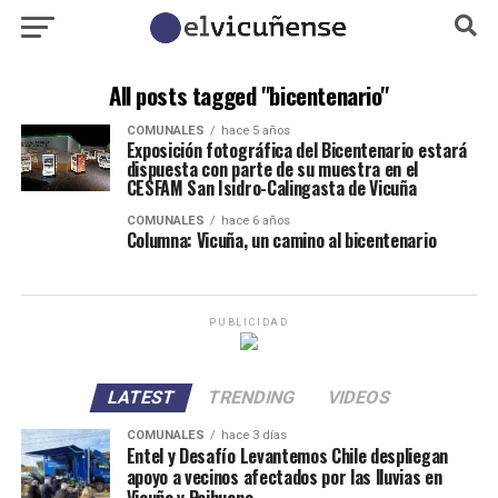
All posts tagged "bicentenario"
COMUNALES
hace 5 años
Exposición fotográfica del Bicentenario estará
dispuesta con parte de su muestra en el
CESFAM San Isidro-Calingasta de Vicuña
COMUNALES
hace 6 años
Columna: Vicuña, un camino al bicentenario
PUBLICIDAD
LATEST
TRENDING
VIDEOS
COMUNALES
hace 3 días
Entel y Desafío Levantemos Chile despliegan
apoyo a vecinos afectados por las lluvias en