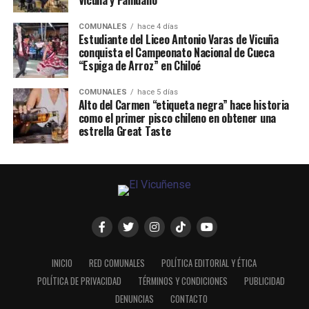
Vicuña y Paihuano
COMUNALES
hace 4 días
Estudiante del Liceo Antonio Varas de Vicuña
conquista el Campeonato Nacional de Cueca
“Espiga de Arroz” en Chiloé
COMUNALES
hace 5 días
Alto del Carmen “etiqueta negra” hace historia
como el primer pisco chileno en obtener una
estrella Great Taste
INICIO
RED COMUNALES
POLÍTICA EDITORIAL Y ÉTICA
POLÍTICA DE PRIVACIDAD
TÉRMINOS Y CONDICIONES
PUBLICIDAD
DENUNCIAS
CONTACTO