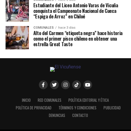
Estudiante del Liceo Antonio Varas de Vicuña
conquista el Campeonato Nacional de Cueca
“Espiga de Arroz” en Chiloé
COMUNALES
hace 3 días
Alto del Carmen “etiqueta negra” hace historia
como el primer pisco chileno en obtener una
estrella Great Taste
INICIO
RED COMUNALES
POLÍTICA EDITORIAL Y ÉTICA
POLÍTICA DE PRIVACIDAD
TÉRMINOS Y CONDICIONES
PUBLICIDAD
DENUNCIAS
CONTACTO