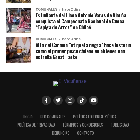
COMUNALES
hace 2 días
Estudiante del Liceo Antonio Varas de Vicuña
conquista el Campeonato Nacional de Cueca
“Espiga de Arroz” en Chiloé
COMUNALES
hace 3 días
Alto del Carmen “etiqueta negra” hace historia
como el primer pisco chileno en obtener una
estrella Great Taste
INICIO
RED COMUNALES
POLÍTICA EDITORIAL Y ÉTICA
POLÍTICA DE PRIVACIDAD
TÉRMINOS Y CONDICIONES
PUBLICIDAD
DENUNCIAS
CONTACTO