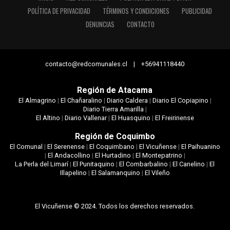
POLÍTICA DE PRIVACIDAD
TÉRMINOS Y CONDICIONES
PUBLICIDAD
DENUNCIAS
CONTACTO
contacto@redcomunales.cl | +56941118440
Región de Atacama
El Almagrino
|
El Chañaralino
|
Diario Caldera
|
Diario El Copiapino
|
Diario Tierra Amarilla
|
El Altino
|
Diario Vallenar
|
El Huasquino
|
El Freirinense
Región de Coquimbo
El Comunal
|
El Serenense
|
El Coquimbano
|
El Vicuñense
|
El Paihuanino
|
El Andacollino
|
El Hurtadino
|
El Montepatrino
|
La Perla del Limarí
|
El Punitaquino
|
El Combarbalino
|
El Canelino
|
El
Illapelino
|
El Salamanquino
|
El Vileño
El Vicuñense © 2024. Todos los derechos reservados.