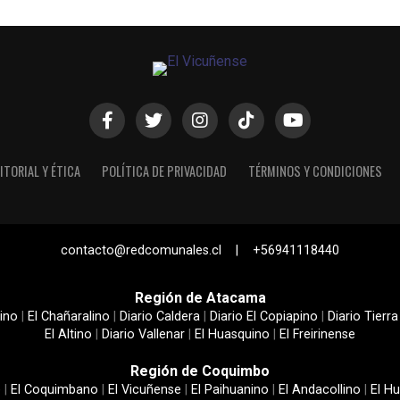
ITORIAL Y ÉTICA
POLÍTICA DE PRIVACIDAD
TÉRMINOS Y CONDICIONES
contacto@redcomunales.cl | +56941118440
Región de Atacama
ino
|
El Chañaralino
|
Diario Caldera
|
Diario El Copiapino
|
Diario Tierra
El Altino
|
Diario Vallenar
|
El Huasquino
|
El Freirinense
Región de Coquimbo
e
|
El Coquimbano
|
El Vicuñense
|
El Paihuanino
|
El Andacollino
|
El Hu