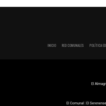
INICIO
RED COMUNALES
POLÍTICA ED
El Almagr
El Comunal
|
El Serenens