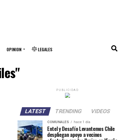
OPINION
LEGALES
iles"
PUBLICIDAD
LATEST
TRENDING
VIDEOS
COMUNALES
hace 1 día
Entel y Desafío Levantemos Chile
despliegan apoyo a vecinos