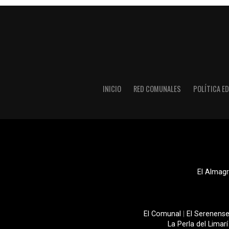
INICIO
RED COMUNALES
POLÍTICA ED
El Almagr
El Comunal
|
El Serenens
La Perla del Limarí