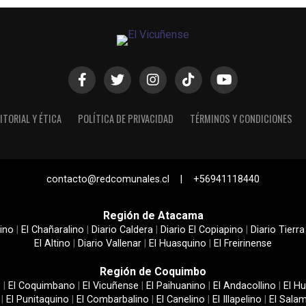
ITORIAL Y ÉTICA
POLÍTICA DE PRIVACIDAD
TÉRMINOS Y CONDICIONES
contacto@redcomunales.cl | +56941118440
Región de Atacama
ino
|
El Chañaralino
|
Diario Caldera
|
Diario El Copiapino
|
Diario Tierra
El Altino
|
Diario Vallenar
|
El Huasquino
|
El Freirinense
Región de Coquimbo
e
|
El Coquimbano
|
El Vicuñense
|
El Paihuanino
|
El Andacollino
|
El Hu
|
El Punitaquino
|
El Combarbalino
|
El Canelino
|
El Illapelino
|
El Sala