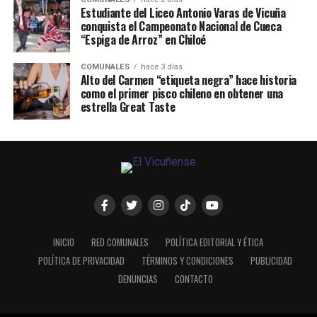
Estudiante del Liceo Antonio Varas de Vicuña
conquista el Campeonato Nacional de Cueca
“Espiga de Arroz” en Chiloé
COMUNALES
hace 3 días
Alto del Carmen “etiqueta negra” hace historia
como el primer pisco chileno en obtener una
estrella Great Taste
INICIO
RED COMUNALES
POLÍTICA EDITORIAL Y ÉTICA
POLÍTICA DE PRIVACIDAD
TÉRMINOS Y CONDICIONES
PUBLICIDAD
DENUNCIAS
CONTACTO