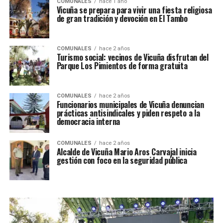
COMUNALES
hace 1 año
Vicuña se prepara para vivir una fiesta religiosa
de gran tradición y devoción en El Tambo
COMUNALES
hace 2 años
Turismo social: vecinos de Vicuña disfrutan del
Parque Los Pimientos de forma gratuita
COMUNALES
hace 2 años
Funcionarios municipales de Vicuña denuncian
prácticas antisindicales y piden respeto a la
democracia interna
COMUNALES
hace 2 años
Alcalde de Vicuña Mario Aros Carvajal inicia
gestión con foco en la seguridad pública