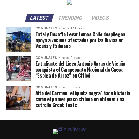
LATEST
TRENDING
VIDEOS
COMUNALES
hace 14 horas
Entel y Desafío Levantemos Chile despliegan
apoyo a vecinos afectados por las lluvias en
Vicuña y Paihuano
COMUNALES
hace 2 días
Estudiante del Liceo Antonio Varas de Vicuña
conquista el Campeonato Nacional de Cueca
“Espiga de Arroz” en Chiloé
COMUNALES
hace 3 días
Alto del Carmen “etiqueta negra” hace historia
como el primer pisco chileno en obtener una
estrella Great Taste