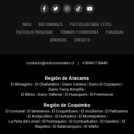
INICIO
RED COMUNALES
POLÍTICA EDITORIAL Y ÉTICA
POLÍTICA DE PRIVACIDAD
TÉRMINOS Y CONDICIONES
PUBLICIDAD
DENUNCIAS
CONTACTO
contacto@redcomunales.cl | +56941118440
Región de Atacama
El Almagrino
|
El Chañaralino
|
Diario Caldera
|
Diario El Copiapino
|
Diario Tierra Amarilla
|
El Altino
|
Diario Vallenar
|
El Huasquino
|
El Freirinense
Región de Coquimbo
El Comunal
|
El Serenense
|
El Coquimbano
|
El Vicuñense
|
El Paihuanino
|
El Andacollino
|
El Hurtadino
|
El Montepatrino
|
La Perla del Limarí
|
El Punitaquino
|
El Combarbalino
|
El Canelino
|
El
Illapelino
|
El Salamanquino
|
El Vileño